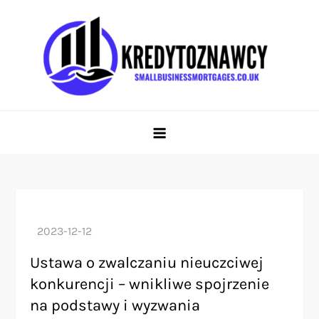
Skip
to
content
smallbusinessmortgages.co.uk
Prowadzi użytkowników przez świat kredytów i finansów
Ustawa o zwalczaniu nieuczciwej
konkurencji – wnikliwe spojrzenie
na podstawy i wyzwania