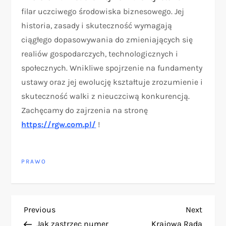
filar uczciwego środowiska biznesowego. Jej
historia, zasady i skuteczność wymagają
ciągłego dopasowywania do zmieniających się
realiów gospodarczych, technologicznych i
społecznych. Wnikliwe spojrzenie na fundamenty
ustawy oraz jej ewolucję kształtuje zrozumienie i
skuteczność walki z nieuczciwą konkurencją.
Zachęcamy do zajrzenia na stronę
https://rgw.com.pl/
!
PRAWO
N
Previous
Next
Previous
Next
Post
Post
Jak zastrzec numer
Krajowa Rada