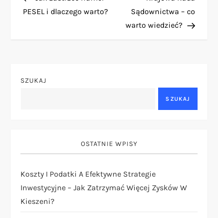
a
PESEL i dlaczego warto?
Sądownictwa – co
warto wiedzieć?
w
i
g
SZUKAJ
a
SZUKAJ
c
j
OSTATNIE WPISY
a
Koszty I Podatki A Efektywne Strategie
Inwestycyjne – Jak Zatrzymać Więcej Zysków W
w
Kieszeni?
p