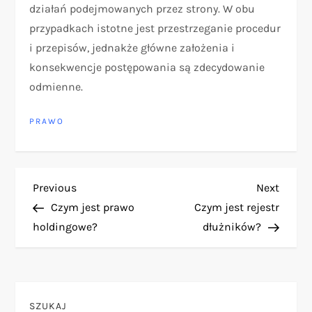
działań podejmowanych przez strony. W obu
przypadkach istotne jest przestrzeganie procedur
i przepisów, jednakże główne założenia i
konsekwencje postępowania są zdecydowanie
odmienne.
PRAWO
N
Previous
Next
Previous
Next
Post
Post
Czym jest prawo
Czym jest rejestr
a
holdingowe?
dłużników?
w
i
SZUKAJ