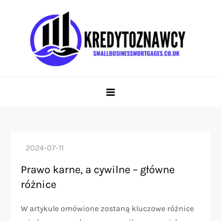
Skip
to
content
smallbusinessmortgages.co.uk
Prowadzi użytkowników przez świat kredytów i finansów
Prawo karne, a cywilne – główne
różnice
W artykule omówione zostaną kluczowe różnice