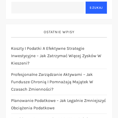
g
SZUKAJ
a
c
OSTATNIE WPISY
j
Koszty I Podatki A Efektywne Strategie
a
Inwestycyjne – Jak Zatrzymać Więcej Zysków W
Kieszeni?
w
Profesjonalne Zarządzanie Aktywami – Jak
p
Fundusze Chronią I Pomnażają Majątek W
i
Czasach Zmienności?
Planowanie Podatkowe – Jak Legalnie Zmniejszyć
s
Obciążenia Podatkowe
u