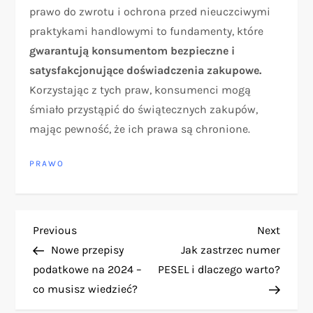
prawo do zwrotu i ochrona przed nieuczciwymi
praktykami handlowymi to fundamenty, które
gwarantują konsumentom bezpieczne i
satysfakcjonujące doświadczenia zakupowe.
Korzystając z tych praw, konsumenci mogą
śmiało przystąpić do świątecznych zakupów,
mając pewność, że ich prawa są chronione.
PRAWO
N
Previous
Next
Previous
Next
Post
Post
Nowe przepisy
Jak zastrzec numer
a
podatkowe na 2024 –
PESEL i dlaczego warto?
co musisz wiedzieć?
w