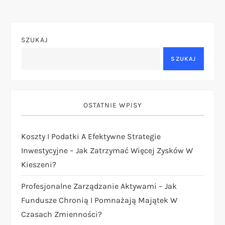
i
g
SZUKAJ
a
SZUKAJ
c
j
OSTATNIE WPISY
a
Koszty I Podatki A Efektywne Strategie
Inwestycyjne – Jak Zatrzymać Więcej Zysków W
w
Kieszeni?
p
Profesjonalne Zarządzanie Aktywami – Jak
i
Fundusze Chronią I Pomnażają Majątek W
Czasach Zmienności?