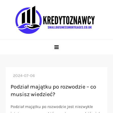
Skip
to
content
smallbusinessmortgages.co.uk
Prowadzi użytkowników przez świat kredytów i finansów
Podział majątku po rozwodzie – co
musisz wiedzieć?
Podział majątku po rozwodzie jest niezwykle