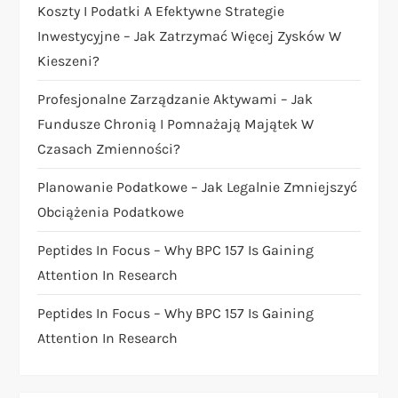
a
Koszty I Podatki A Efektywne Strategie
Inwestycyjne – Jak Zatrzymać Więcej Zysków W
w
Kieszeni?
p
Profesjonalne Zarządzanie Aktywami – Jak
i
Fundusze Chronią I Pomnażają Majątek W
Czasach Zmienności?
s
Planowanie Podatkowe – Jak Legalnie Zmniejszyć
u
Obciążenia Podatkowe
Peptides In Focus – Why BPC 157 Is Gaining
Attention In Research
Peptides In Focus – Why BPC 157 Is Gaining
Attention In Research