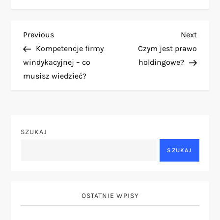
N
Previous
Next
Previous
Next
Post
Post
Kompetencje firmy
Czym jest prawo
a
windykacyjnej – co
holdingowe?
musisz wiedzieć?
w
i
g
SZUKAJ
a
SZUKAJ
c
j
OSTATNIE WPISY