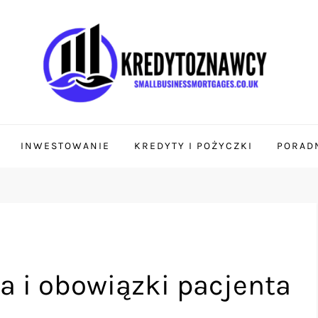
ages.co.uk
 i finansów
INWESTOWANIE
KREDYTY I POŻYCZKI
PORADN
a i obowiązki pacjenta