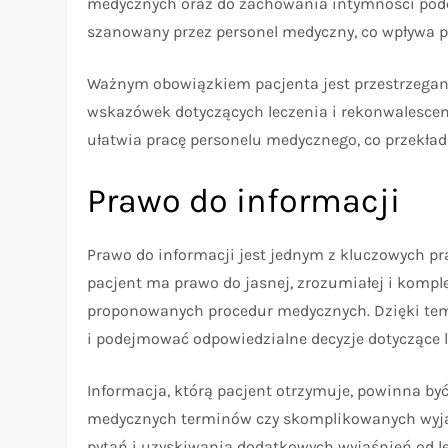
medycznych oraz do zachowania intymności podcz
szanowany przez personel medyczny, co wpływa po
Ważnym obowiązkiem pacjenta jest przestrzeganie
wskazówek dotyczących leczenia i rekonwalescencj
ułatwia pracę personelu medycznego, co przekłada
Prawo do informacji
Prawo do informacji jest jednym z kluczowych pr
pacjent ma prawo do jasnej, zrozumiałej i kompl
proponowanych procedur medycznych. Dzięki tem
i podejmować odpowiedzialne decyzje dotyczące l
Informacja, którą pacjent otrzymuje, powinna by
medycznych terminów czy skomplikowanych wyja
pytań i uzyskiwania dodatkowych wyjaśnień od l