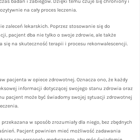
as badań i zabiegów. Dzięki temu czuje się chroniony i
zytywnie na cały proces leczenia.
 zaleceń lekarskich. Poprzez stosowanie się do
i, pacjent dba nie tylko o swoje zdrowie, ale także
 się na skuteczność terapii i procesu rekonwalescencji.
aw pacjenta w opiece zdrowotnej. Oznacza ono, że każdy
eksowej informacji dotyczącej swojego stanu zdrowia oraz
u pacjent może być świadomy swojej sytuacji zdrowotnej
eczenia.
ć przekazana w sposób zrozumiały dla niego, bez zbędnych
śnień. Pacjent powinien mieć możliwość zadawania
ekarzy czy personelu medycznego, aby móc świadomie