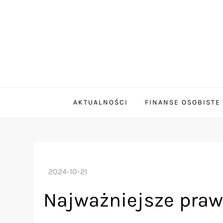
Skip
to
content
smallbusinessmortg
Prowadzi użytkowników przez świat kredytów
AKTUALNOŚCI
FINANSE OSOBISTE
Najważniejsze praw