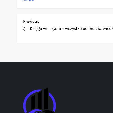
N
Previous
Previous
Post
Księga wieczysta – wszystko co musisz wied
a
w
i
g
a
c
j