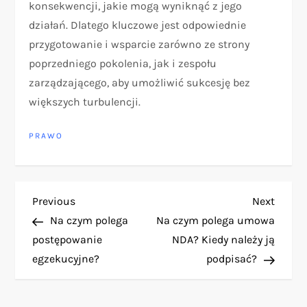
konsekwencji, jakie mogą wyniknąć z jego
działań. Dlatego kluczowe jest odpowiednie
przygotowanie i wsparcie zarówno ze strony
poprzedniego pokolenia, jak i zespołu
zarządzającego, aby umożliwić sukcesję bez
większych turbulencji.
PRAWO
N
Previous
Next
Previous
Next
Post
Post
Na czym polega
Na czym polega umowa
a
postępowanie
NDA? Kiedy należy ją
egzekucyjne?
podpisać?
w
i