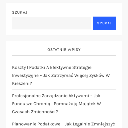
g
SZUKAJ
a
SZUKAJ
c
j
OSTATNIE WPISY
a
Koszty I Podatki A Efektywne Strategie
Inwestycyjne – Jak Zatrzymać Więcej Zysków W
w
Kieszeni?
p
Profesjonalne Zarządzanie Aktywami – Jak
i
Fundusze Chronią I Pomnażają Majątek W
Czasach Zmienności?
s
Planowanie Podatkowe – Jak Legalnie Zmniejszyć