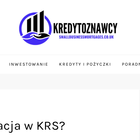
ages.co.uk
 i finansów
INWESTOWANIE
KREDYTY I POŻYCZKI
PORADN
racja w KRS?