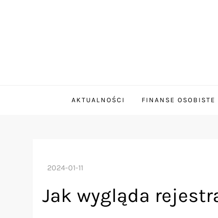
Skip
to
content
smallbusinessmortg
Prowadzi użytkowników przez świat kredytów
AKTUALNOŚCI
FINANSE OSOBISTE
Jak wygląda rejest