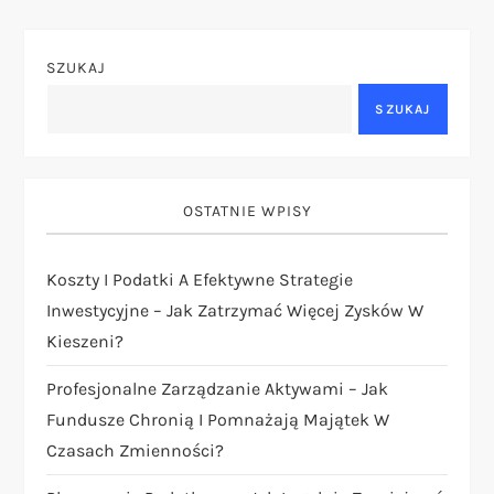
g
SZUKAJ
a
SZUKAJ
c
j
OSTATNIE WPISY
a
Koszty I Podatki A Efektywne Strategie
w
Inwestycyjne – Jak Zatrzymać Więcej Zysków W
p
Kieszeni?
i
Profesjonalne Zarządzanie Aktywami – Jak
Fundusze Chronią I Pomnażają Majątek W
s
Czasach Zmienności?