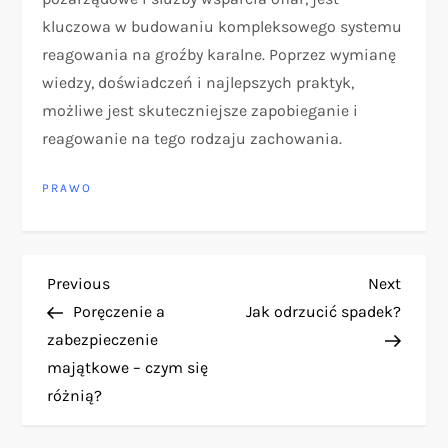
kluczowa w budowaniu kompleksowego systemu
reagowania na groźby karalne. Poprzez wymianę
wiedzy, doświadczeń i najlepszych praktyk,
możliwe jest skuteczniejsze zapobieganie i
reagowanie na tego rodzaju zachowania.
PRAWO
N
Previous
Next
Previous
Next
Post
Post
Poręczenie a
Jak odrzucić spadek?
a
zabezpieczenie
majątkowe – czym się
w
różnią?
i