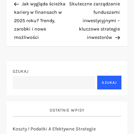
Post
Post
Jak wygląda ścieżka
Skuteczne zarządzanie
a
kariery w finansach w
funduszami
2025 roku? Trendy,
inwestycyjnymi –
w
zarobki i nowe
kluczowe strategie
i
możliwości
inwestorów
g
a
SZUKAJ
c
SZUKAJ
j
a
OSTATNIE WPISY
w
Koszty I Podatki A Efektywne Strategie